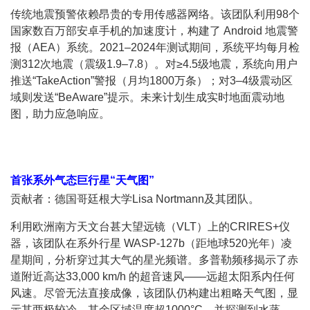
传统地震预警依赖昂贵的专用传感器网络。该团队利用98个
国家数百万部安卓手机的加速度计，构建了 Android 地震警
报（AEA）系统。2021–2024年测试期间，系统平均每月检
测312次地震（震级1.9–7.8）。对≥4.5级地震，系统向用户
推送“TakeAction”警报（月均1800万条）；对3–4级震动区
域则发送“BeAware”提示。未来计划生成实时地面震动地
图，助力应急响应。
首张系外气态巨行星“天气图”
贡献者：德国哥廷根大学Lisa Nortmann及其团队。
利用欧洲南方天文台甚大望远镜（VLT）上的CRIRES+仪
器，该团队在系外行星 WASP-127b（距地球520光年）凌
星期间，分析穿过其大气的星光频谱。多普勒频移揭示了赤
道附近高达33,000 km/h 的超音速风——远超太阳系内任何
风速。尽管无法直接成像，该团队仍构建出粗略天气图，显
示其两极较冷，其余区域温度超1000°C，并探测到水蒸