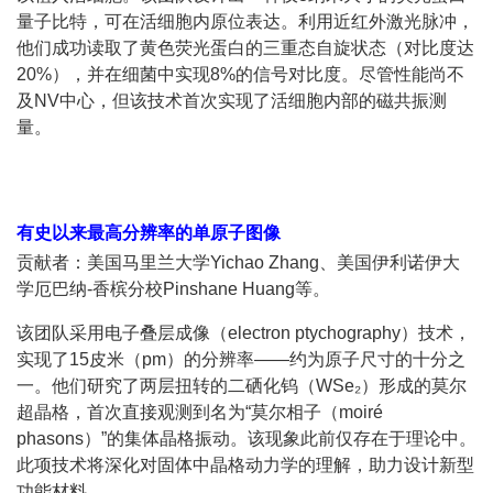
量子比特，可在活细胞内原位表达。利用近红外激光脉冲，
他们成功读取了黄色荧光蛋白的三重态自旋状态（对比度达
20%），并在细菌中实现8%的信号对比度。尽管性能尚不
及NV中心，但该技术首次实现了活细胞内部的磁共振测
量。
有史以来最高分辨率的单原子图像
贡献者：美国马里兰大学Yichao Zhang、美国伊利诺伊大
学厄巴纳-香槟分校Pinshane Huang等。
该团队采用电子叠层成像（electron ptychography）技术，
实现了15皮米（pm）的分辨率——约为原子尺寸的十分之
一。他们研究了两层扭转的二硒化钨（WSe₂）形成的莫尔
超晶格，首次直接观测到名为“莫尔相子（moiré
phasons）”的集体晶格振动。该现象此前仅存在于理论中。
此项技术将深化对固体中晶格动力学的理解，助力设计新型
功能材料。