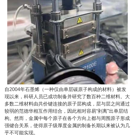
自2004年石墨烯（一种仅由单层碳原子构成的材料）被发
现以来，科研人员已成功制备并研究了数百种二维材料。大
多数二维材料由共价键连接的原子层构成，层与层之间通过
较弱的范德华相互作用结合，因此相对容易“剥离”出单层结
构。然而，金属中每个原子在各个方向上都与周围原子形成
强键合关系，使得原子级厚度金属的制备长期以来被认为几
乎不可能实现。