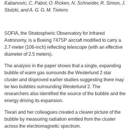
Kabanovic, C. Pabst, O. Ricken, N. Schneider, R. Simon, J.
Stutzki, and A. G. G. M. Tielens
SOFIA, the Stratospheric Observatory for Infrared
Astronomy, is a Boeing 747SP aircraft modified to carry a
2.7-meter (106-inch) reflecting telescope (with an effective
diameter of 2.5 meters).
The analysis in the paper shows that a single, expanding
bubble of warm gas surrounds the Westerlund 2 star
cluster and disproved earlier studies suggesting there may
be two bubbles surrounding Westerlund 2. The
researchers also identified the source of the bubble and the
energy driving its expansion.
Tiwari and her colleagues created a clearer picture of the
bubble by measuring radiation emitted from the cluster
across the electromagnetic spectrum.