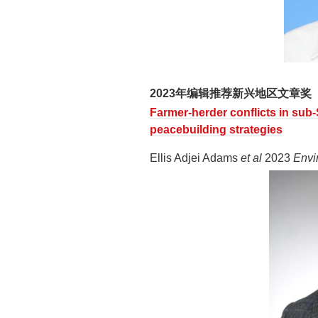
2023年编辑推荐新兴地区文章奖
Farmer-herder conflicts in sub-
peacebuilding strategies
Ellis Adjei Adams
et al
2023
Envi