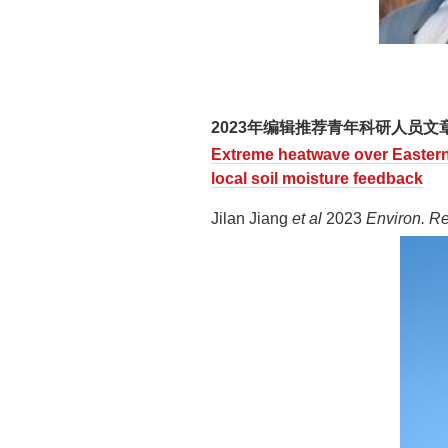
2023年编辑推荐青年科研人员文
Extreme heatwave over Eastern
local soil moisture feedback
Jilan Jiang
et al
2023
Environ. Re