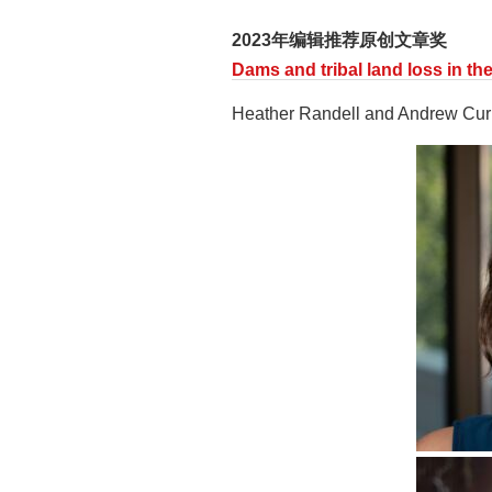
2023年编辑推荐原创文章奖
Dams and tribal land loss in th
Heather Randell and Andrew Cu