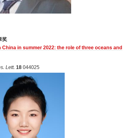
章奖
 China in summer 2022: the role of three oceans and
s. Lett.
18
044025