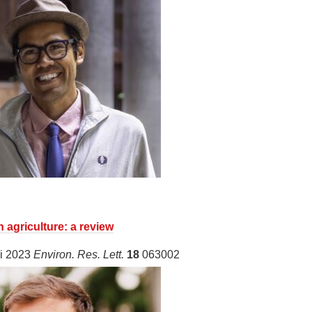
 agriculture: a review
li 2023
Environ. Res. Lett.
18
063002