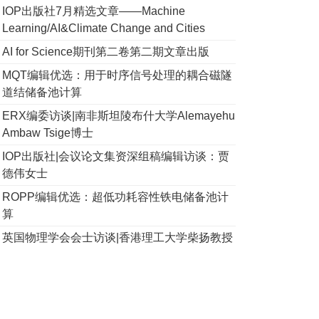
IOP出版社7月精选文章——Machine
Learning/AI&Climate Change and Cities
AI for Science期刊第二卷第二期文章出版
MQT编辑优选：用于时序信号处理的耦合磁隧
道结储备池计算
ERX编委访谈|南非斯坦陵布什大学Alemayehu
Ambaw Tsige博士
IOP出版社|会议论文集资深组稿编辑访谈：贾
德伟女士
ROPP编辑优选：超低功耗容性铁电储备池计
算
英国物理学会会士访谈|香港理工大学柴扬教授