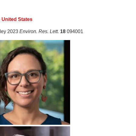
e United States
rley 2023
Environ. Res. Lett.
18
094001