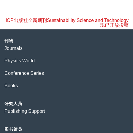
IOP出版社全新期刊Sustainability Science and Technology
现已开放投稿
刊物
Journals
Physics World
Conference Series
Books
研究人员
Publishing Support
图书馆员