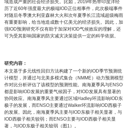
域造成严重的社会经济损失。比如，2019年热带印度洋经
历了近60年强度最大的极端IOD正位相事件，此次极端事件
对随后冬季澳大利亚森林大火和次年夏季长江流域超级梅雨
有重要影响，给当地造成数十亿美元的经济损失。因此，加
强IOD预测研究不仅有助于加深对IOD气候效应的理解，还
可为受其影响国家的防灾减灾决策提供一定的科学依据。
研究内容：
本文基于多元线性回归方法构建了一个新的IOD季节预测统
计模型，并通过与北美多模式集合（NMME）动力预测模型
作对比分析评估了该模型的预测性能。南海夏季风与ENSO
都是影响IOD发展的重要气候因子，对IOD发展具有显著的
协同效应。南海夏季风主要通过区域Hadley环流影响IOD东
极子的发展，而ENSO主要通过Walker环流影响IOD西极子
的发展。因此，南海夏季风主要与IOD东极子相关显著，与
IOD西极子相关较弱；而ENSO主要与IOD西极子相关显
著，与IOD东极子相关较弱（图1）。