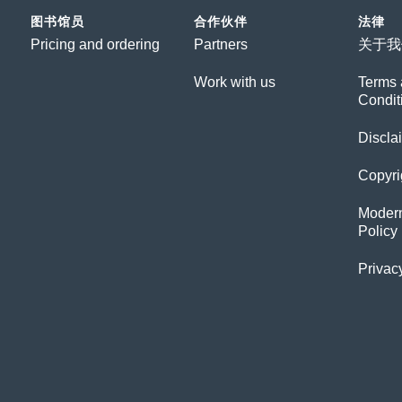
图书馆员
合作伙伴
法律
Pricing and ordering
Partners
关于我
Work with us
Terms 
Condit
Discla
Copyri
Modern
Policy
Privac