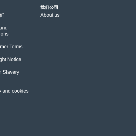
我们公司
们
About us
and
ions
imer Terms
ght Notice
 Slavery
y and cookies