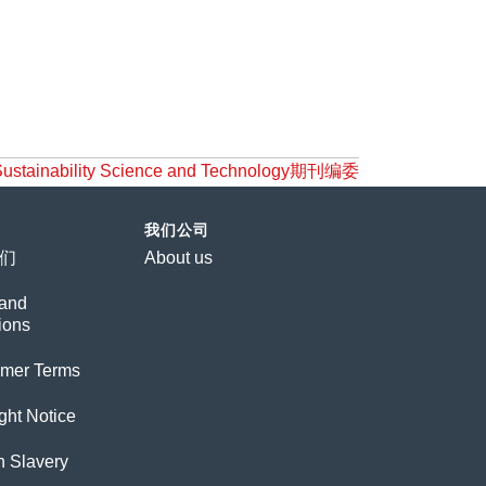
lity Science and Technology期刊编委
我们公司
们
About us
and
ions
imer Terms
ght Notice
 Slavery