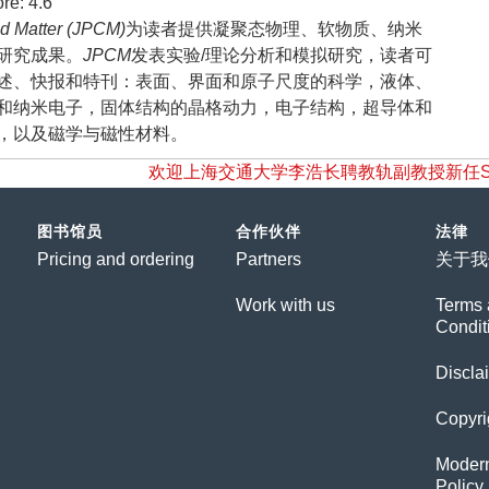
e: 4.6
ed Matter (JPCM)
为读者提供凝聚态物理、软物质、纳米
研究成果。
JPCM
发表实验/理论分析和模拟研究，读者可
述、快报和特刊：表面、界面和原子尺度的科学，液体、
和纳米电子，固体结构的晶格动力，电子结构，超导体和
，以及磁学与磁性材料。
欢迎上海交通大学李浩长聘教轨副教授新任Sustainabi
图书馆员
合作伙伴
法律
Pricing and ordering
Partners
关于我
Work with us
Terms 
Condit
Discla
Copyri
Modern
Policy