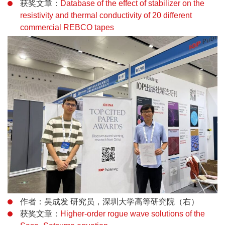
获奖文章：
Database of the effect of stabilizer on the
resistivity and thermal conductivity of 20 different
commercial REBCO tapes
作者：吴成发 研究员，深圳大学高等研究院（右）
获奖文章：
Higher-order rogue wave solutions of the