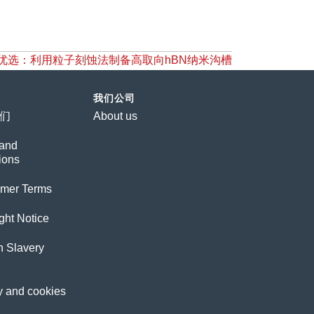
als编辑优选：利用粒子刻蚀法制备高取向hBN纳米沟槽
我们公司
们
About us
and
ions
imer Terms
ght Notice
 Slavery
y and cookies