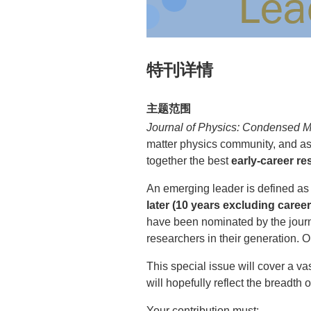
特刊详情
主题范围
Journal of Physics: Condense
matter physics community, and as 
together the best
early-career r
An emerging leader is defined a
later (10 years excluding caree
have been nominated by the journa
researchers in their generation. O
This special issue will cover a va
will hopefully reflect the breadt
Your contribution must: