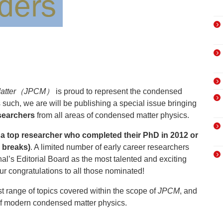
d Matter（JPCM）
is proud to represent the condensed
such, we are will be publishing a special issue bringing
esearchers
from all areas of condensed matter physics.
s
a top researcher who completed their PhD in 2012 or
r breaks)
. A limited number of early career researchers
l’s Editorial Board as the most talented and exciting
ur congratulations to all those nominated!
st range of topics covered within the scope of
JPCM
, and
h of modern condensed matter physics.