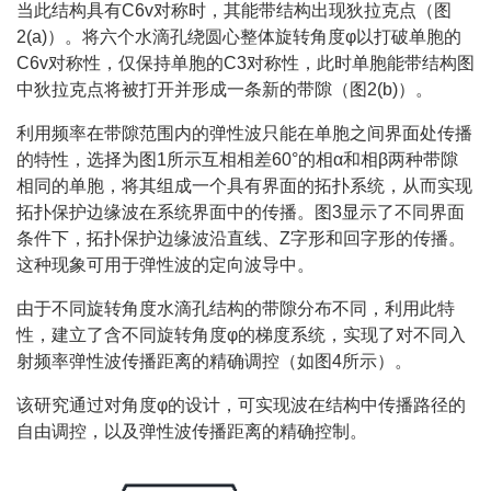
当此结构具有C6v对称时，其能带结构出现狄拉克点（图
2(a)）。将六个水滴孔绕圆心整体旋转角度φ以打破单胞的
C6v对称性，仅保持单胞的C3对称性，此时单胞能带结构图
中狄拉克点将被打开并形成一条新的带隙（图2(b)）。
利用频率在带隙范围内的弹性波只能在单胞之间界面处传播
的特性，选择为图1所示互相相差60°的相α和相β两种带隙
相同的单胞，将其组成一个具有界面的拓扑系统，从而实现
拓扑保护边缘波在系统界面中的传播。图3显示了不同界面
条件下，拓扑保护边缘波沿直线、Z字形和回字形的传播。
这种现象可用于弹性波的定向波导中。
由于不同旋转角度水滴孔结构的带隙分布不同，利用此特
性，建立了含不同旋转角度φ的梯度系统，实现了对不同入
射频率弹性波传播距离的精确调控（如图4所示）。
该研究通过对角度φ的设计，可实现波在结构中传播路径的
自由调控，以及弹性波传播距离的精确控制。