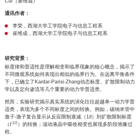
Cui（崔维成）
通讯作者：
李荣，西湖大学工学院电子与信息工程系
崔维成，西湖大学工学院电子与信息工程系
研究背景：
标度律和普适性是理解相变和临界现象的核心概念，揭示了
不同微观系统如何表现出相似的临界行为。在远离平衡条件
下，已确立了Kardar-Parisi-Zhang动态标度、扩散限制动力
学以及定向渗流等几个重要的动力学普适类。
然而，实验研究揭示真实系统的演化往往超越单一动力学普
适类，表现为多个不同标度之间的转换。例如，碳纳米管中
激子-激子复合显示从反应限制衰减（1/
t
）到扩散限制标度
-1/2
（
t
）的转换；湍动液晶中吸收相变也展现多阶段弛豫过
程。