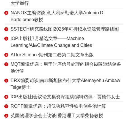
大学举行
NANOX主编访谈|意大利萨勒诺大学Antonio Di
Bartolomeo教授
SSTECH研究路线图|2026年可持续水资源管理路线图
IOP出版社7月精选文章——Machine
Learning/AI&Climate Change and Cities
AI for Science期刊第二卷第二期文章出版
MQT编辑优选：用于时序信号处理的耦合磁隧道结储备
池计算
ERX编委访谈|南非斯坦陵布什大学Alemayehu Ambaw
Tsige博士
IOP出版社|会议论文集资深组稿编辑访谈：贾德伟女士
ROPP编辑优选：超低功耗容性铁电储备池计算
英国物理学会会士访谈|香港理工大学柴扬教授