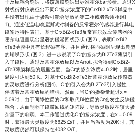
子反应耦合刻蚀，将该薄膜刻蚀出标准霍尔bar形状。通过X
射线衍射仪表征出不同Cr掺杂浓度下的CrxBi2-xTe3样品中
并没有出现由于掺杂可能会导致的第二相或者杂质相(图
1)。通过低温电输运测试对制备的反常霍尔传感器进行其电
磁输运特性表征。基于CrxBi2-xTe3反常霍尔效应传感器的
霍尔电阻呈现出显著的磁滞回线形状 (图2)，表明CrxBi2-
xTe3薄膜中具有长程磁有序。并且通过横向磁阻呈现出典型
的蝴蝶形状 (图 3）进一步说明了Cr的掺杂为Bi2Te3薄膜引
入了磁性。通过反常霍尔效应以及Arrott 拟合得到CrxBi2-
xTe3薄膜样品的居里温度。当Cr的掺杂浓度x=0.2时，居里
温度可达到50 K。对基于CrxBi2-xTe3反常霍尔效应传感器
的灵敏度进行分析(图4)。Cr的引入会为Bi2Te3引入磁性，
伴随着反常霍效应的增强。然而，当Cr的掺杂量超过x =
0.09时，由于间隙位置的Cr和取代Bi位置的Cr会发生反铁磁
耦合，从而削弱了磁滞回线的矩阵度，导致灵敏度在较大掺
杂量下的削弱。本工作通过优化Cr的掺杂浓度，在x = 0.09
时，获得最大灵敏度为6625 Ω/T，并且当温度为20K时，其
灵敏度仍然可以保持在4082 Ω/T。