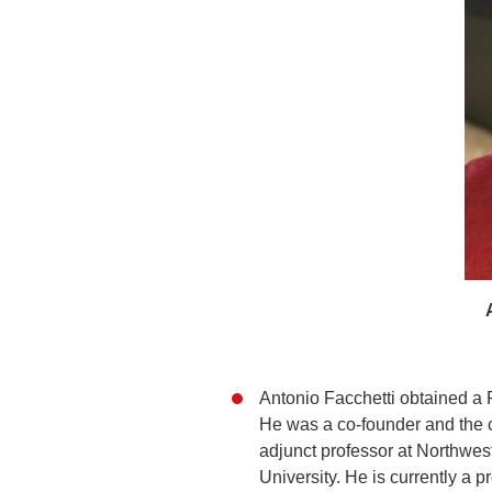
Antonio Facchetti obtained a 
He was a co-founder and the ch
adjunct professor at Northwest
University. He is currently a p