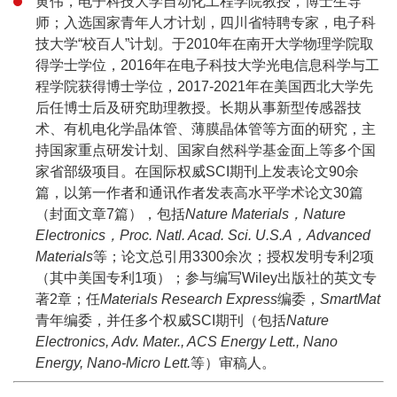
黄伟，电子科技大学自动化工程学院教授，博士生导
师；入选国家青年人才计划，四川省特聘专家，电子科
技大学“校百人”计划。于2010年在南开大学物理学院取
得学士学位，2016年在电子科技大学光电信息科学与工
程学院获得博士学位，2017-2021年在美国西北大学先
后任博士后及研究助理教授。长期从事新型传感器技
术、有机电化学晶体管、薄膜晶体管等方面的研究，主
持国家重点研发计划、国家自然科学基金面上等多个国
家省部级项目。在国际权威SCI期刊上发表论文90余
篇，以第一作者和通讯作者发表高水平学术论文30篇
（封面文章7篇），包括
Nature Materials，Nature
Electronics，Proc. Natl. Acad. Sci. U.S.A，Advanced
Materials
等；论文总引用3300余次；授权发明专利2项
（其中美国专利1项）；参与编写Wiley出版社的英文专
著2章；任
Materials Research Express
编委，
SmartMat
青年编委，并任多个权威SCI期刊（包括
Nature
Electronics, Adv. Mater., ACS Energy Lett., Nano
Energy, Nano-Micro Lett.
等）审稿人。