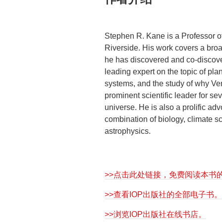
Stephen R. Kane is a Professor of 
Riverside. His work covers a broa
he has discovered and co-discover
leading expert on the topic of plan
systems, and the study of why Ve
prominent scientific leader for se
universe. He is also a prolific adv
combination of biology, climate s
astrophysics.
>>点击此处链接，免费阅读本书
>>查看IOP出版社的全部电子书。
>>浏览IOP出版社在线书店。