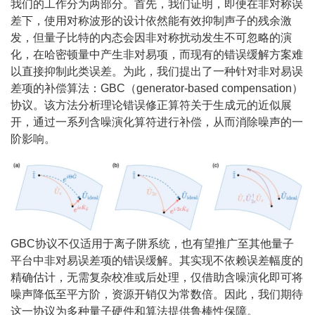
我们的工作分为两部分。首先，我们证明，即便在非对称误
差下，使用对称波形的设计依然能有效抑制声子的残余激
发，但量子比特的内态会因非对称扰动发生不可忽略的演
化，在哈密顿量中产生非对易项，而现有的错误缓解方案难
以直接抑制此类误差。为此，我们提出了一种针对非对易误
差项的补偿算法：GBC（generator-based compensation）
协议。该方法分析理论错误修正算符关于生成元的近似展
开，通过一系列含噪演化算符进行补偿，从而消除噪声的一
阶影响。
GBC协议不仅适用于离子阱系统，也有望推广至其他量子
平台中非对易误差项的错误缓解。其实现不依赖误差幅度的
精确估计，无需复杂校准或后处理，仅借助含噪演化即可将
噪声降低至平方阶，资源开销仅为常数倍。因此，我们期待
这一协议为多种量子硬件和算法提供鲁棒性保障。