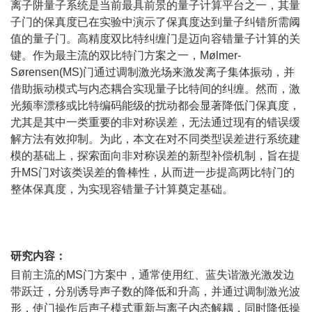
离子阱量子系统是当前最具前景的量子计算平台之一，其量
子门的保真度已在实验中演示了保真度达到量子纠错所需阈
值的量子门。高精度双比特纠缠门是迈向容错量子计算的关
键。作为最主流的双比特门方案之一，Mølmer-
Sørensen(MS)门通过调制激光场来激发离子集体振动，并
借助振动模式与内态耦合实现量子比特间的纠缠。然而，激
光频率漂移或比特编码能级的扰动都会显著降低门保真度，
尤其是其中一类重要的非对称误差，无法通过现有的错误缓
解方法有效抑制。为此，本文在对不同类型误差进行系统建
模的基础上，探索面向非对称误差的新型补偿机制，旨在提
升MS门对该类误差的鲁棒性，从而进一步提高两比特门的
整体保真度，为实现容错量子计算奠定基础。
研究内容：
目前主流的MS门方案中，通常使用红、蓝失谐激光激发边
带跃迁，分别诱导声子数的降低和升高，并通过调制激光波
形，使门操作后声子模式重新与离子内态解耦，同时降低操