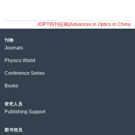
JOPT特刊征稿|Advances in Optics in China
刊物
Journals
Physics World
Conference Series
Books
研究人员
Publishing Support
图书馆员