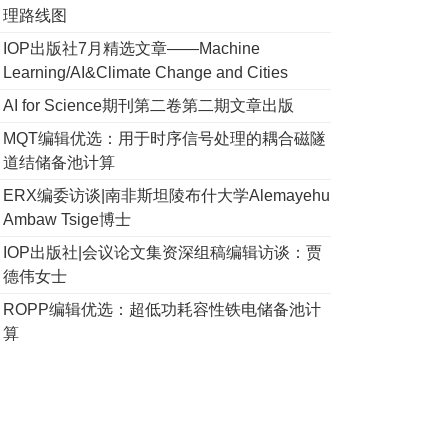
理路线图
IOP出版社7月精选文章——Machine
Learning/AI&Climate Change and Cities
AI for Science期刊第二卷第二期文章出版
MQT编辑优选：用于时序信号处理的耦合磁隧
道结储备池计算
ERX编委访谈|南非斯坦陵布什大学Alemayehu
Ambaw Tsige博士
IOP出版社|会议论文集资深组稿编辑访谈：贾
德伟女士
ROPP编辑优选：超低功耗容性铁电储备池计
算