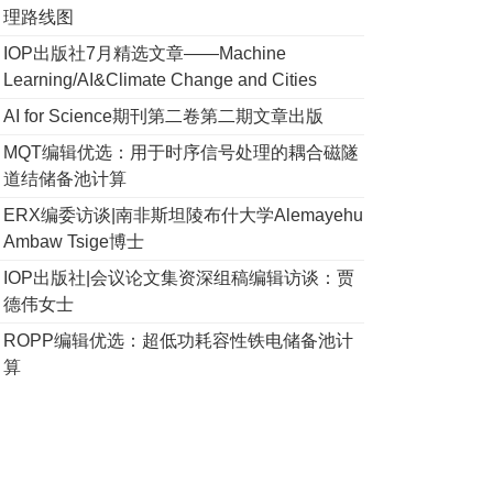
理路线图
IOP出版社7月精选文章——Machine
Learning/AI&Climate Change and Cities
AI for Science期刊第二卷第二期文章出版
MQT编辑优选：用于时序信号处理的耦合磁隧
道结储备池计算
ERX编委访谈|南非斯坦陵布什大学Alemayehu
Ambaw Tsige博士
IOP出版社|会议论文集资深组稿编辑访谈：贾
德伟女士
ROPP编辑优选：超低功耗容性铁电储备池计
算