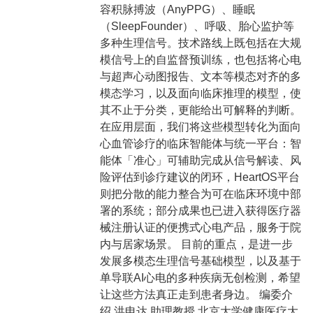
容积脉搏波（AnyPPG）、睡眠
（SleepFounder）、呼吸、胎心监护等
多种生理信号。技术路线上既包括在大规
模信号上的自监督预训练，也包括将心电
与超声心动图报告、文本等模态对齐的多
模态学习，以及面向临床推理的模型，使
其不止于分类，更能给出可解释的判断。
在应用层面，我们将这些模型转化为面向
心血管诊疗的临床智能体与统一平台：智
能体「准心」可辅助完成从信号解读、风
险评估到诊疗建议的闭环，HeartOS平台
则把分散的能力整合为可在临床环境中部
署的系统；部分成果也已进入获得医疗器
械注册认证的便携式心电产品，服务于院
内与居家场景。 目前的重点，是进一步
发展多模态生理信号基础模型，以及基于
单导联AI心电的多种疾病无创检测，希望
让这些方法真正走到患者身边。 编委介
绍 洪申达 助理教授 北京大学健康医疗大