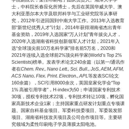
士，中科院长春应化所博士，先后在英国华威大学、澳
大利亚墨尔本大学及联邦科学与工业研究院等从事研
究，2012年引进回国到中南大学工作。2013年入选教育
部“新世纪优秀人才”计划，2014年获得湖南省杰出青年
基金资助，2019年入选国家“万人计划”青年拔尖人才，
2020年入选湖南省科技创新领军人才计划，2021年入
选“全球顶尖前10万名科学家”排名前5万名，2020和
2021年连续入选全球前2%顶尖科学家(World’s Top 2%
Scientists)榜单。发表学术论文240余篇（以第一/通讯作
者在
Chem. Rev., Nano Lett., Sci. Bull., JoS, AEM, AFM,
ACS Nano, Flex. Print. Electron., APL
等发表SCI论文
160余篇），SCI引用8000余次，英国皇家化学会“Top
1% 高被引用学者”，H-index为50；申请国家专利技术
30项，授权专利技术22项，专利技术转让10项，孵化国
家高新技术企业1家；主持国家重点研发计划重点专项课
题、国家自科基金项目、军委科技委项目、军委装发部
项目、湖南省科技攻关项目及公司合作项目等。主要研
究领域为柔性印刷电子学及薄膜太阳电池。