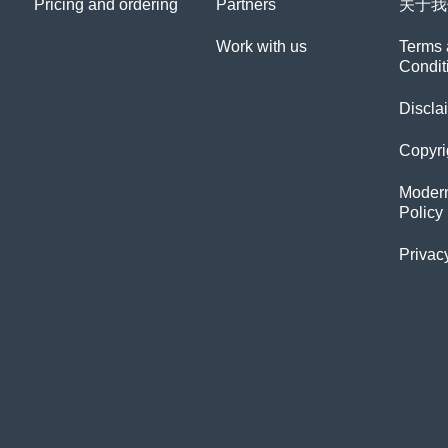
Pricing and ordering
Partners
关于我
Work with us
Terms 
Condit
Discla
Copyri
Modern
Policy
Privac