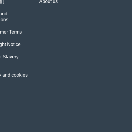
们
About us
and
ions
imer Terms
ght Notice
 Slavery
y and cookies