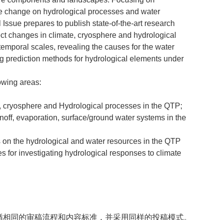
ate change on hydrological processes and water
 Issue prepares to publish state-of-the-art research
tect changes in climate, cryosphere and hydrological
temporal scales, revealing the causes for the water
 prediction methods for hydrological elements under
owing areas:
 cryosphere and Hydrological processes in the QTP;
off, evaporation, surface/ground water systems in the
 on the hydrological and water resources in the QTP
for investigating hydrological responses to climate
循相同的审稿流程和内容标准，并采用同样的投稿模式。