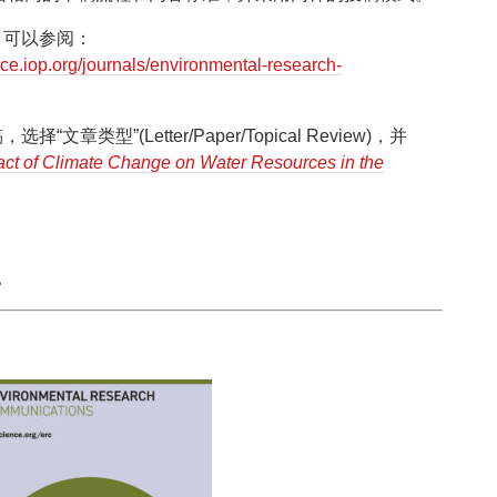
，可以参阅：
nce.iop.org/journals/environmental-research-
类型”(Letter/Paper/Topical Review)，并
act of Climate Change on Water Resources in the
。