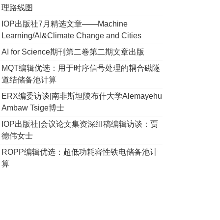
理路线图
IOP出版社7月精选文章——Machine
Learning/AI&Climate Change and Cities
AI for Science期刊第二卷第二期文章出版
MQT编辑优选：用于时序信号处理的耦合磁隧
道结储备池计算
ERX编委访谈|南非斯坦陵布什大学Alemayehu
Ambaw Tsige博士
IOP出版社|会议论文集资深组稿编辑访谈：贾
德伟女士
ROPP编辑优选：超低功耗容性铁电储备池计
算