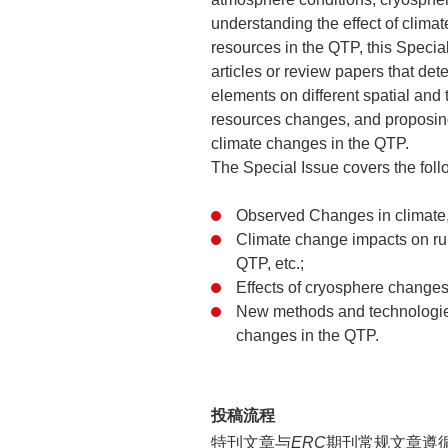
understanding the effect of clim
resources in the QTP, this Special
articles or review papers that de
elements on different spatial and 
resources changes, and proposing
climate changes in the QTP.
The Special Issue covers the foll
Observed Changes in climate,
Climate change impacts on run
QTP, etc.;
Effects of cryosphere changes
New methods and technologies 
changes in the QTP.
投稿流程
特刊文章与
ERC
期刊常规文章遵