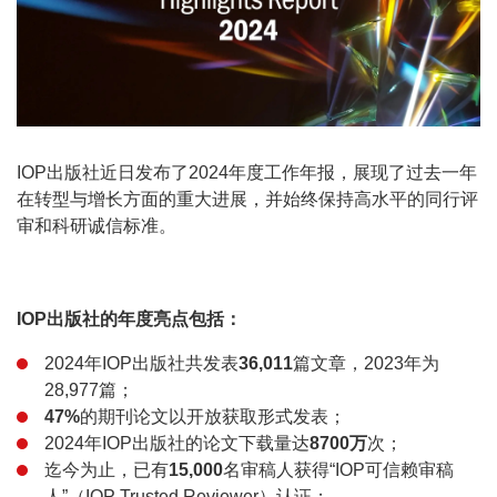
IOP出版社近日发布了2024年度工作年报，展现了过去一年
在转型与增长方面的重大进展，并始终保持高水平的同行评
审和科研诚信标准。
IOP出版社的年度亮点包括：
2024年IOP出版社共发表
36,011
篇文章，2023年为
28,977篇；
47%
的期刊论文以开放获取形式发表；
2024年IOP出版社的论文下载量达
8700万
次；
迄今为止，已有
15,000
名审稿人获得“IOP可信赖审稿
人”（IOP Trusted Reviewer）认证；