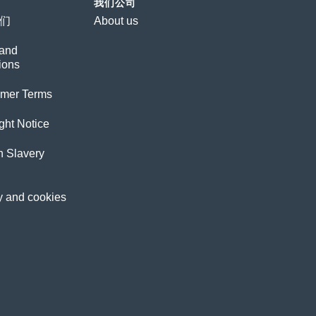
我们公司
们
About us
and
ions
imer Terms
ght Notice
 Slavery
y and cookies