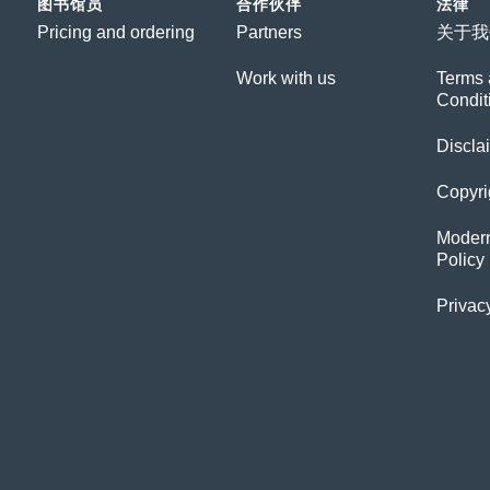
图书馆员
合作伙伴
法律
Pricing and ordering
Partners
关于我
Work with us
Terms 
Condit
Discla
Copyri
Modern
Policy
Privac