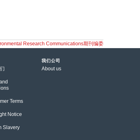
tal Research Communications期刊编委
我们公司
们
About us
and
ions
imer Terms
ght Notice
 Slavery