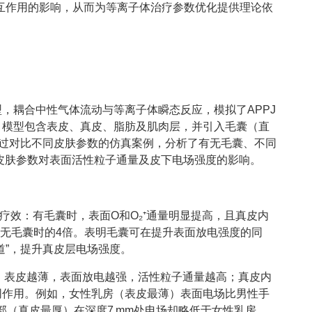
互作用的影响，从而为等离子体治疗参数优化提供理论依
，耦合中性气体流动与等离子体瞬态反应，模拟了APPJ
。模型包含表皮、真皮、脂肪及肌肉层，并引入毛囊（直
构。通过对比不同皮肤参数的仿真案例，分析了有无毛囊、不同
皮肤参数对表面活性粒子通量及皮下电场强度的影响。
PJ疗效：有毛囊时，表面O和O₂⁺通量明显提高，且真皮内
/m，为无毛囊时的4倍。表明毛囊可在提升表面放电强度的同
道”，提升真皮层电场强度。
用：表皮越薄，表面放电越强，活性粒子通量越高；真皮内
同作用。例如，女性乳房（表皮最薄）表面电场比男性手
部（真皮最厚）在深度7 mm处电场却略低于女性乳房，