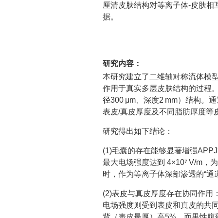
厘清皮肤结构对等离子体-皮肤相
据。
研究内容：
本研究建立了二维轴对称流体模型
作用于真实多层皮肤结构的过程
径300 μm、深度2 mm）结
表皮/真皮厚度及不同脂肪厚度等
研究得出如下结论：
(1)毛囊的存在能够显著增强AP
最大电场强度达到 4×10⁷ V
时，作为等离子体深部渗透的“通
(2)表皮与真皮厚度存在协同作
电场强度则受到表皮和真皮的共
背（表皮最厚）高5%，而男性腹