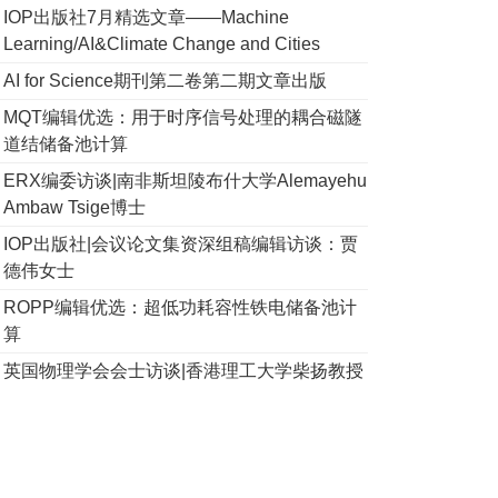
IOP出版社7月精选文章——Machine
Learning/AI&Climate Change and Cities
AI for Science期刊第二卷第二期文章出版
MQT编辑优选：用于时序信号处理的耦合磁隧
道结储备池计算
ERX编委访谈|南非斯坦陵布什大学Alemayehu
Ambaw Tsige博士
IOP出版社|会议论文集资深组稿编辑访谈：贾
德伟女士
ROPP编辑优选：超低功耗容性铁电储备池计
算
英国物理学会会士访谈|香港理工大学柴扬教授