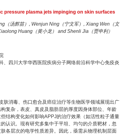
c pressure plasma jets impinging on skin surfaces
Tang（汤辉苗）, Wenjun Ning（宁文军）, Xiang Wen（文
iaolong Huang（黄小龙） and Shenli Jia（贾申利）
院
科、四川大学华西医院疾病分子网络前沿科学中心免疫炎
在皮肤消毒、伤口愈合及癌症治疗等生物医学领域展现出广
结构复杂，表皮、真皮及脂肪层的厚度因身体部位、年龄
些结构变化如何影响APPJ的治疗效果（如活性粒子通量
性的认识。现有研究多集中于平坦、均匀的介质靶材，忽
皮肤各层次的电学性质差异。因此，亟需从物理机制层面