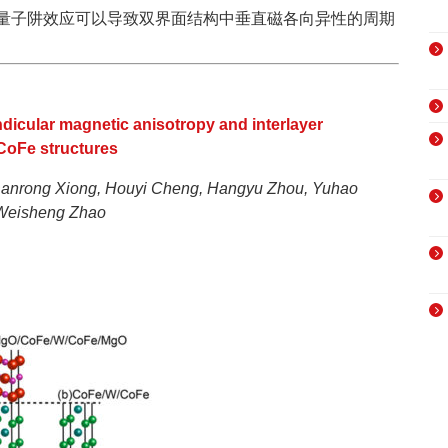
量子阱效应可以导致双界面结构中垂直磁各向异性的周期
endicular magnetic anisotropy and interlayer
CoFe structures
Danrong Xiong, Houyi Cheng, Hangyu Zhou,
Yuhao
d Weisheng Zhao