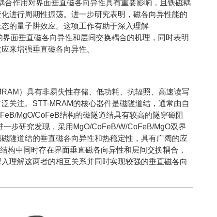
间交换耦合作用对界面垂直磁各向异性具有重要影响，且铁磁耦
变化进行周期性振荡。进一步研究表明，磁各向异性能的
上态的量子阱效应。这项工作有助于深入理解
gO结构中的界面垂直磁各向异性和层间交换耦合的机理，同时表明
效应来增强垂直磁各向异性。
-MRAM）具有非易失性存储、低功耗、抗辐照、高速读写
泛关注。STT-MRAM的核心器件是磁隧道结，通常由自
FeB/MgO/CoFeB结构的磁隧道结具有较高的隧穿磁阻
步研究发现，采用MgO/CoFeB/W/CoFeB/MgO双界
强磁隧道结的垂直磁各向异性和热稳定性，具有广阔的应
oFeB结构中同时存在界面垂直磁各向异性和层间交换耦合，
深入理解这两者的相互关系并同时实现较强的垂直磁各向
。