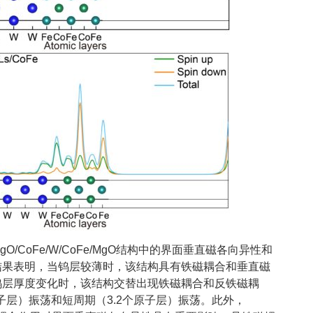
/CoFe/W/CoFe/MgO结构中的界面垂直磁各向异性和
结果表明，当钨层较薄时，该结构具有铁磁耦合和垂直磁
钨层厚度变化时，该结构交替出现铁磁耦合和反铁磁耦
子层）振荡和短周期（3.2个原子层）振荡。此外，