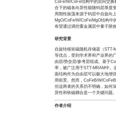
CoFe/W/CoFe结构中的层
合下的磁各向异性能随钨层厚度
周期性振荡来源于钨层中自旋向
MgO/CoFe/W/CoFe/M
有望通过调控重金属层中量子阱
研究背景
自旋转移矩磁随机存储器（STT
等优点，受到学术界和产业界的广
由层/势垒层/参考层组成。基于Co
率，被广泛用于STT-MRAM中。进一
面结构作为自由层可以极大地增
用前景。然而，CoFeB/W/C
但这两者的关系仍不明确，如何
异性和铁磁耦合是一个关键问题
作者介绍