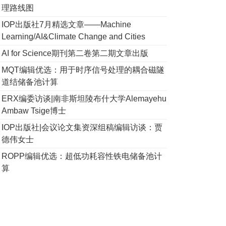
理路线图
IOP出版社7月精选文章——Machine
Learning/AI&Climate Change and Cities
AI for Science期刊第二卷第二期文章出版
MQT编辑优选：用于时序信号处理的耦合磁隧
道结储备池计算
ERX编委访谈|南非斯坦陵布什大学Alemayehu
Ambaw Tsige博士
IOP出版社|会议论文集资深组稿编辑访谈：贾
德伟女士
ROPP编辑优选：超低功耗容性铁电储备池计
算