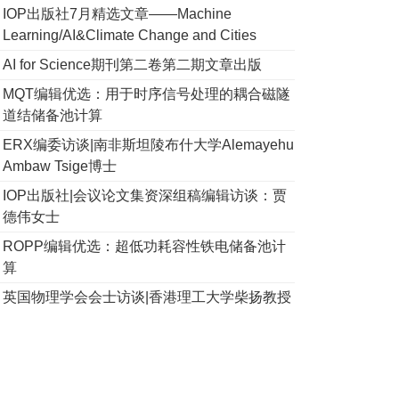
IOP出版社7月精选文章——Machine
Learning/AI&Climate Change and Cities
AI for Science期刊第二卷第二期文章出版
MQT编辑优选：用于时序信号处理的耦合磁隧
道结储备池计算
ERX编委访谈|南非斯坦陵布什大学Alemayehu
Ambaw Tsige博士
IOP出版社|会议论文集资深组稿编辑访谈：贾
德伟女士
ROPP编辑优选：超低功耗容性铁电储备池计
算
英国物理学会会士访谈|香港理工大学柴扬教授