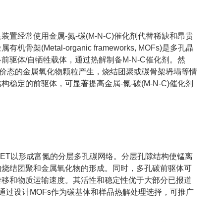
置经常使用金属-氮-碳(M-N-C)催化剂代替稀缺和昂贵
Metal-organic frameworks, MOFs)是多孔晶
前驱体/自牺牲载体，通过热解制备M-N-C催化剂。然
种价态的金属氧化物颗粒产生，烧结团聚或碳骨架坍塌等情
稳定的前驱体，可显著提高金属-氮-碳(M-N-C)催化剂
ET以形成富氮的分层多孔碳网络。分层孔隙结构使锰离
的烧结团聚和金属氧化物的形成。同时，多孔碳前驱体可
转移和物质运输速度。其活性和稳定性优于大部分已报道
作通过设计MOFs作为碳基体和样品热解处理选择，可推广