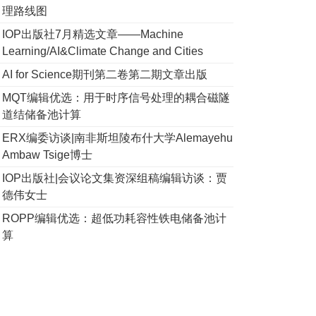
理路线图
IOP出版社7月精选文章——Machine
Learning/AI&Climate Change and Cities
AI for Science期刊第二卷第二期文章出版
MQT编辑优选：用于时序信号处理的耦合磁隧
道结储备池计算
ERX编委访谈|南非斯坦陵布什大学Alemayehu
Ambaw Tsige博士
IOP出版社|会议论文集资深组稿编辑访谈：贾
德伟女士
ROPP编辑优选：超低功耗容性铁电储备池计
算