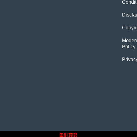
Condit
Discla
Copyri
Modern
Policy
Privac
回到顶部