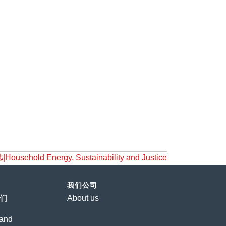
sehold Energy, Sustainability and Justice
我们公司
们
About us
and