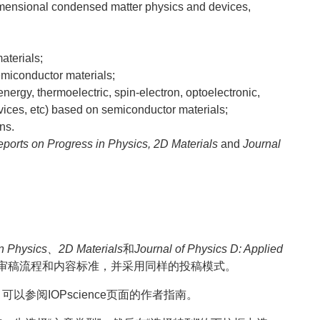
imensional condensed matter physics and devices,
aterials;
emiconductor materials;
energy, thermoelectric, spin-electron, optoelectronic,
evices, etc) based on semiconductor materials;
ns.
ports on Progress in Physics, 2D Materials
and
Journal
in Physics、2D Materials
和
Journal of Physics D: Applied
审稿流程和内容标准，并采用同样的投稿模式。
参阅IOPscience页面的作者指南。