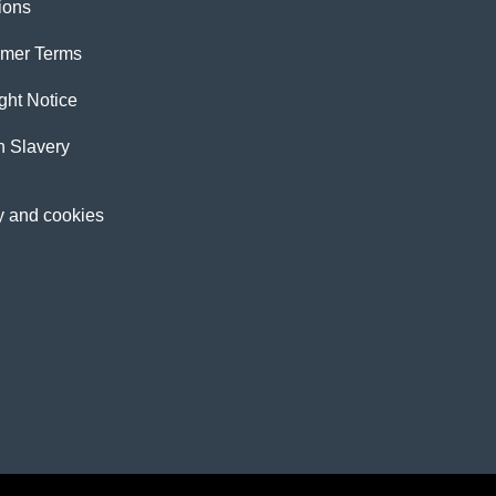
ions
imer Terms
ght Notice
 Slavery
y and cookies