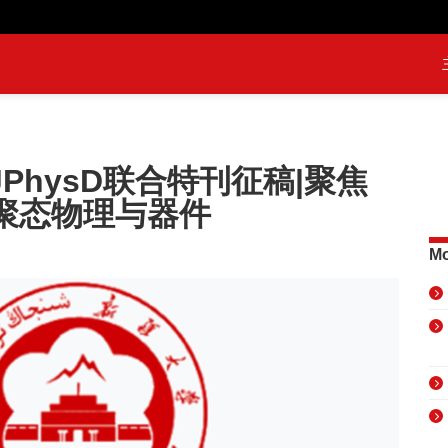
JPhysD联合特刊征稿|聚焦
聚态物理与器件
Mo