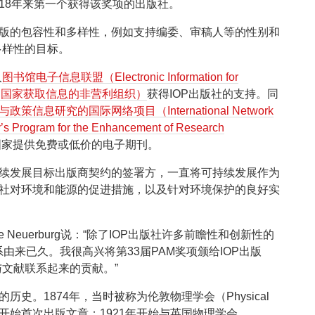
是18年来第一个获得该奖项的出版社。
出版的包容性和多样性，例如支持编委、审稿人等的性别和
多样性的目标。
入
图书馆电子信息联盟（Electronic Information for
发展中国家获取信息的非营利组织）
获得IOP出版社的支持。同
政策信息研究的国际网络项目（International Network
y’s Program for the Enhancement of Research
国家提供免费或低价的电子期刊。
持续发展目标出版商契约的签署方，一直将可持续发展作为
版社对环境和能源的促进措施，以及针对环境保护的良好实
ie Neuerburg说：“除了IOP出版社许多前瞻性和创新性的
由来已久。我很高兴将第33届PAM奖项颁给IOP出版
文献联系起来的贡献。”
历史。1874年，当时被称为伦敦物理学会（Physical
IOP出版社开始首次出版文章；1921年开始与英国物理学会