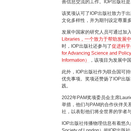
善信息交流的工作。IOP出版社
该奖项认可了IOP出版社致力于
文化多样性，并为期刊设定尊重
发展中国家的研究人员可通过加
Libraries，一个致力于帮助
时，IOP出版社还参与了
促进科学与
for Advancing Science and Polic
Information）
，该项目为发展中
此外，IOP出版社作为联合国可
优先事项。奖项还赞扬了IOP出
践。
2022年PAM奖项委员会主席Laur
举措，他们与PAM的合作伙伴关系
社，以表彰他们将全世界的学者与
IOP出版社传播物理信息有着悠久的
Society of London）的