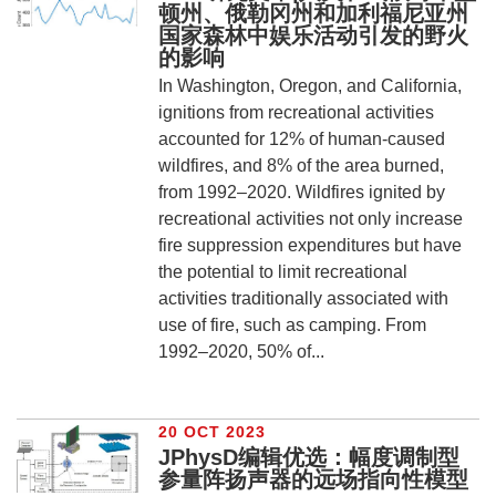
顿州、俄勒冈州和加利福尼亚州
国家森林中娱乐活动引发的野火
的影响
In Washington, Oregon, and California,
ignitions from recreational activities
accounted for 12% of human-caused
wildfires, and 8% of the area burned,
from 1992–2020. Wildfires ignited by
recreational activities not only increase
fire suppression expenditures but have
the potential to limit recreational
activities traditionally associated with
use of fire, such as camping. From
1992–2020, 50% of...
20 OCT 2023
JPhysD编辑优选：幅度调制型
参量阵扬声器的远场指向性模型