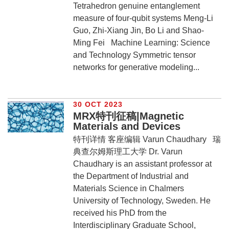
Tetrahedron genuine entanglement
measure of four-qubit systems Meng-Li
Guo, Zhi-Xiang Jin, Bo Li and Shao-
Ming Fei Machine Learning: Science
and Technology Symmetric tensor
networks for generative modeling...
30 OCT 2023
MRX特刊征稿|Magnetic
Materials and Devices
特刊详情 客座编辑 Varun Chaudhary 瑞
典查尔姆斯理工大学 Dr. Varun
Chaudhary is an assistant professor at
the Department of Industrial and
Materials Science in Chalmers
University of Technology, Sweden. He
received his PhD from the
Interdisciplinary Graduate School,