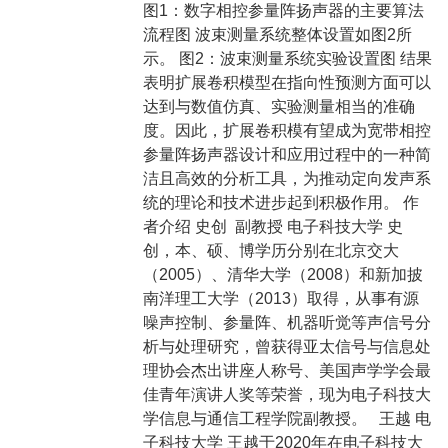
图1：数字相控参量阵扬声器的主要算法
流程图 波束测量系统整体设置如图2所
示。 图2：波束测量系统实验设置图 结果
表明扩展卷积模型在指向性预测方面可以
达到与数值仿真、实验测量相当的准确
度。因此，扩展卷积模有望成为宽带相控
参量阵扬声器设计和应用过程中的一种简
洁且高效的分析工具，为推动定向发声系
统的理论和技术进步起到积极作用。 作
者介绍 史创 副教授 电子科技大学 史
创，本、硕、博学历分别在北京交大
（2005）、清华大学（2008）和新加披
南洋理工大学（2013）取得，从事有源
噪声控制、参量阵、机器听觉等声信号分
析与处理研究，曾获得亚太信号与信息处
理协会杰出讲座人称号、美国声学学会最
佳青年演讲人奖等荣誉，现为电子科技大
学信息与通信工程学院副教授。 王越 电
子科技大学 王越于2020年在电子科技大