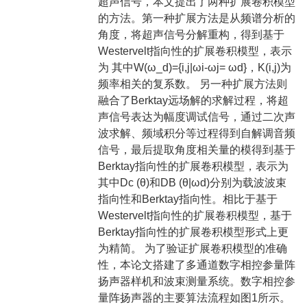
超声信号，本文提出了两种扩展卷积模型
的方法。第一种扩展方法是从频谱分析的
角度，将超声信号分解重构，得到基于
Westervelt指向性的扩展卷积模型，表示
为 其中W(ω_d)={i,j|ωi-ωj= ωd}，K(i,j)为
频率相关的复系数。 另一种扩展方法则
融合了Berktay远场解的求解过程，将超
声信号表达为幅度调试信号，通过二次声
波求解、频域积分等过程得到自解调音频
信号，最后提取角度相关量的模得到基于
Berktay指向性的扩展卷积模型，表示为
其中Dc (θ)和DB (θ|ωd)分别为载波波束
指向性和Berktay指向性。相比于基于
Westervelt指向性的扩展卷积模型，基于
Berktay指向性的扩展卷积模型形式上更
为精简。 为了验证扩展卷积模型的准确
性，本论文搭建了多通道数字相控参量阵
扬声器样机和波束测量系统。数字相控参
量阵扬声器的主要算法流程如图1所示。