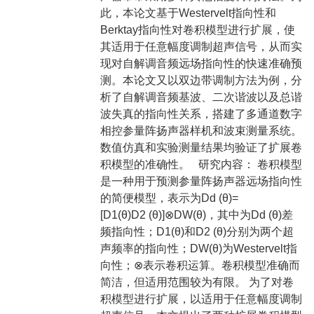
此，本论文基于Westervelt指向性和
Berktay指向性对卷积模型进行扩展，使
其适用于任意幅度调制超声信号，从而实
现对自解调音频远场指向性的快速准确预
测。本论文又以双边带调制方法为例，分
析了自解调音频基波、二次谐波以及总谐
波失真的指向性关系，搭建了多通道数字
相控参量阵扬声器样机和波束测量系统。
数值仿真和实验测量结果均验证了扩展卷
积模型的准确性。 研究内容： 卷积模型
是一种用于预测参量阵扬声器远场指向性
的简便模型，表示为Dd (θ)=
[D1(θ)D2 (θ)]⊗DW(θ)，其中为Dd (θ)差
频指向性；D1(θ)和D2 (θ)分别为两个超
声频率的指向性；DW(θ)为Westervelt指
向性；⊗表示卷积运算。卷积模型准确而
简洁，但适用范围较为有限。 为了对卷
积模型进行扩展，以适用于任意幅度调制