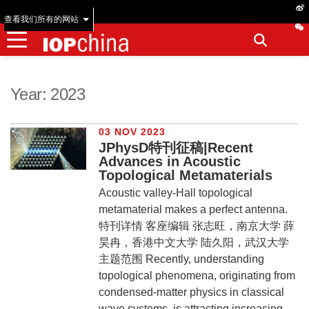
查看我们所有的网站
Year:
2023
03 NOV 2023
JPhysD特刊征稿|Recent
Advances in Acoustic
Topological Metamaterials
Acoustic valley-Hall topological
metamaterial makes a perfect antenna.
特刊详情 客座编辑 张志旺，南京大学 薛
昊冉，香港中文大学 陆久阳，武汉大学
主题范围 Recently, understanding
topological phenomena, originating from
condensed-matter physics in classical
wave systems, is attracting increasing