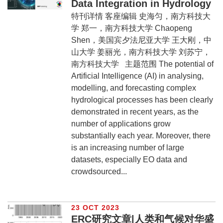
Data Integration in Hydrology
特刊详情 客座编辑 史海匀，南方科技大
学 郑一，南方科技大学 Chaopeng
Shen，美国宾夕法尼亚大学 王大刚，中
山大学 姜丽光，南方科技大学 刘苏宁，
南方科技大学 主题范围 The potential of
Artificial Intelligence (AI) in analysing,
modelling, and forecasting complex
hydrological processes has been clearly
demonstrated in recent years, as the
number of applications grow
substantially each year. Moreover, there
is an increasing number of large
datasets, especially EO data and
crowdsourced...
23 OCT 2023
ERC研究文章|人类和气候对华盛