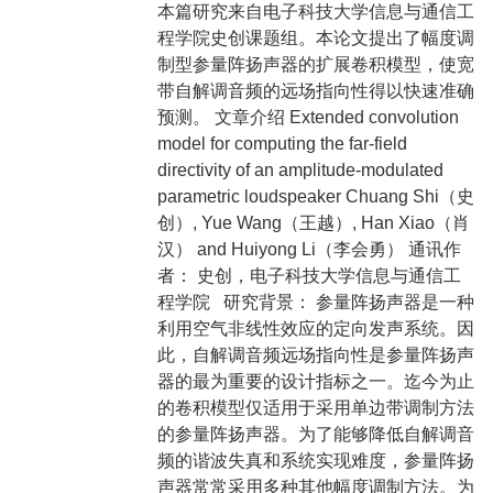
本篇研究来自电子科技大学信息与通信工
程学院史创课题组。本论文提出了幅度调
制型参量阵扬声器的扩展卷积模型，使宽
带自解调音频的远场指向性得以快速准确
预测。 文章介绍 Extended convolution
model for computing the far-field
directivity of an amplitude-modulated
parametric loudspeaker Chuang Shi（史
创）, Yue Wang（王越）, Han Xiao（肖
汉） and Huiyong Li（李会勇） 通讯作
者： 史创，电子科技大学信息与通信工
程学院 研究背景： 参量阵扬声器是一种
利用空气非线性效应的定向发声系统。因
此，自解调音频远场指向性是参量阵扬声
器的最为重要的设计指标之一。迄今为止
的卷积模型仅适用于采用单边带调制方法
的参量阵扬声器。为了能够降低自解调音
频的谐波失真和系统实现难度，参量阵扬
声器常常采用多种其他幅度调制方法。为