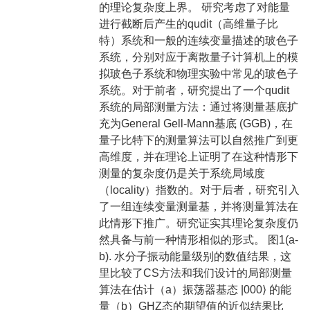
的理论复杂度上界。 研究考虑了对能量
进行截断后产生的qudit（高维量子比
特）系统和一般的连续变量描述的玻色子
系统，分别对应于离散量子计算机上的模
拟玻色子系统和物理实验中常见的玻色子
系统。对于前者，研究提出了一个qudit
系统的局部测量方法：通过将测量基底扩
充为General Gell-Mann基底 (GGB)，在
量子比特下的测量算法可以自然推广到更
高维度，并在理论上证明了在这种情形下
测量的复杂度仍是关于系统局域度
（locality）指数的。对于后者，研究引入
了一组连续变量测量基，并将测量算法在
此情形下推广。研究证实其理论复杂度仍
然具备与前一种情形相似的形式。 图1(a-
b). 水分子振动能量级别的数值结果，这
里比较了CS方法和我们设计的局部测量
算法在估计（a）振荡器基态 |000⟩ 的能
量（b）GHZ态的期望值的近似结果比